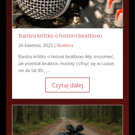
Bardzo krótko o historii beatboxu
26 kwietnia, 2025 |
Beatbox
Bardzo krótko o historii beatboxu Aby zrozumieć,
jak powstał beatbox, musimy cofnąć się w czasie,
nie do lat 80., ...
Czytaj dalej