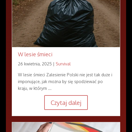
W lesie śmieci
26 kwietnia, 2025 |
Survival
W lesie śmieci Zalesienie Polski nie jest tak duże i
imponujące, jak można by się spodziewać po
kraju, w którym ...
Czytaj dalej