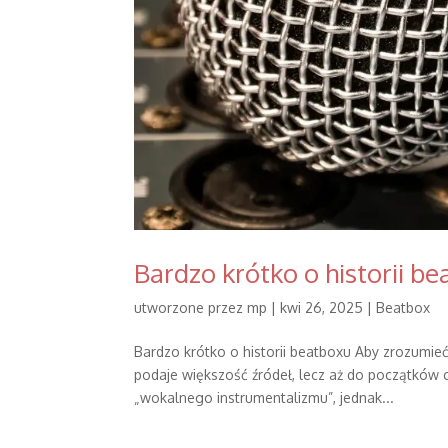
Bardzo krótko o historii b
utworzone przez
mp
|
kwi 26, 2025
|
Beatbox
Bardzo krótko o historii beatboxu Aby zrozumieć,
podaje większość źródeł, lecz aż do początków cy
„wokalnego instrumentalizmu”, jednak...