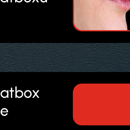
eatbox
ne