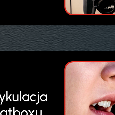
tykulacja
eatboxu