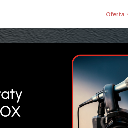
Oferta
taty
BOX