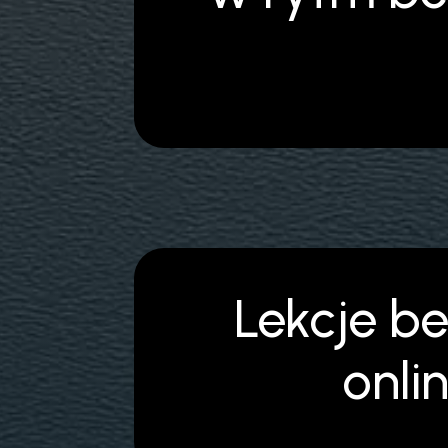
Lekcje b
onli