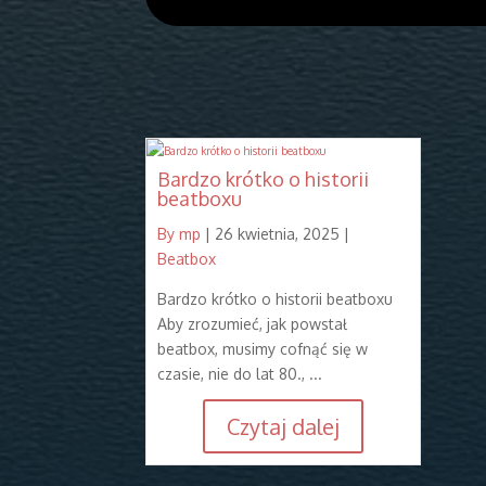
Bardzo krótko o historii
beatboxu
By mp
|
26 kwietnia, 2025 |
Beatbox
Bardzo krótko o historii beatboxu
Aby zrozumieć, jak powstał
beatbox, musimy cofnąć się w
czasie, nie do lat 80., ...
Czytaj dalej