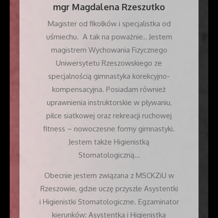
mgr
Magdalena Rzeszutko
Magister od fikołków i specjalistka od
uśmiechu. A tak na poważnie.. Jestem
magistrem Wychowania Fizycznego
Uniwersytetu Rzeszowskiego ze
specjalnością gimnastyka korekcyjno-
kompensacyjna. Posiadam również
uprawnienia instruktorskie w pływaniu,
piłce siatkowej oraz rekreacji ruchowej
fitness – nowoczesne formy gimnastyki.
Jestem także Higienistką
Stomatologiczną…
Obecnie jestem związana z MSCKZiU w
Rzeszowie, gdzie uczę przyszłe Asystentki
i Higienistki Stomatologiczne. Egzaminator
kierunków: Asystentka i Higienistka