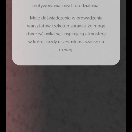
motywowania innych do działania.
Moje doświadczenie w prowadzeniu
warsztatów i szkoleń sprawia, że mogę
stworzyć unikalną i inspirującą atmosferę,
w której każdy uczestnik ma szansę na
rozwój.