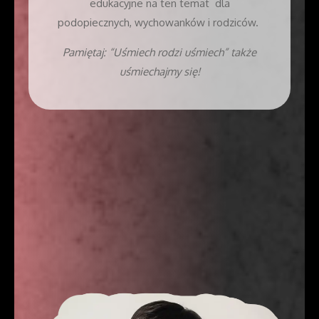
edukacyjne na ten temat dla
podopiecznych, wychowanków i rodziców.
Pamiętaj: “Uśmiech rodzi uśmiech” także
uśmiechajmy się!