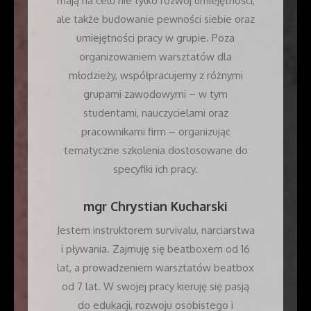
mają na celu nie tylko rozwój umiejętności,
ale także budowanie pewności siebie oraz
umiejętności pracy w grupie. Poza
organizowaniem warsztatów dla
młodzieży, współpracujemy z różnymi
grupami zawodowymi – w tym
studentami, nauczycielami oraz
pracownikami firm – organizując
tematyczne szkolenia dostosowane do
specyfiki ich pracy.
mgr Chrystian Kucharski
Jestem instruktorem survivalu, narciarstwa
i pływania. Zajmuję się beatboxem od 16
lat, a prowadzeniem warsztatów beatbox
od 7 lat. W swojej pracy kieruję się pasją
do edukacji, rozwoju osobistego i