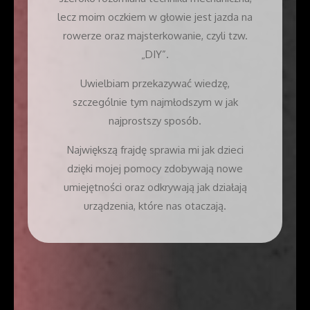
lecz moim oczkiem w głowie jest jazda na
rowerze oraz majsterkowanie, czyli tzw.
„DIY”.
Uwielbiam przekazywać wiedzę,
szczególnie tym najmłodszym w jak
najprostszy sposób.
Największą frajdę sprawia mi jak dzieci
dzięki mojej pomocy zdobywają nowe
umiejętności oraz odkrywają jak działają
urządzenia, które nas otaczają.