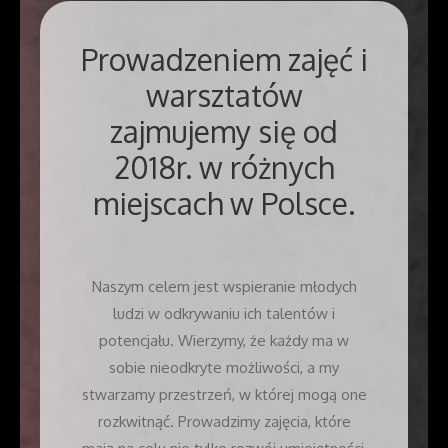
Prowadzeniem zajęć i
warsztatów
zajmujemy się od
2018r. w różnych
miejscach w Polsce.
Naszym celem jest wspieranie młodych
ludzi w odkrywaniu ich talentów i
potencjału. Wierzymy, że każdy ma w
sobie nieodkryte możliwości, a my
stwarzamy przestrzeń, w której mogą one
rozkwitnąć. Prowadzimy zajęcia, które