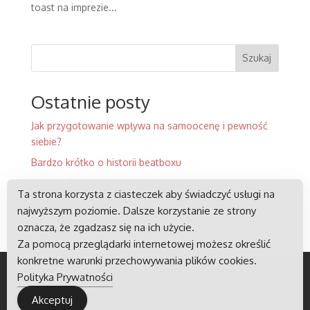
toast na imprezie...
Szukaj
Ostatnie posty
Jak przygotowanie wpływa na samoocenę i pewność
siebie?
Bardzo krótko o historii beatboxu
W lesie śmieci
Ta strona korzysta z ciasteczek aby świadczyć usługi na
Podaj Dalej
najwyższym poziomie. Dalsze korzystanie ze strony
oznacza, że zgadzasz się na ich użycie.
Za pomocą przeglądarki internetowej możesz określić
konkretne warunki przechowywania plików cookies.
Home
Kontakt
O Nas
Oferta
Polityka Prywatności
Partnerzy
Polityka prywatności (RODO)
Akceptuj
Standardy Ochrony Małoletnich